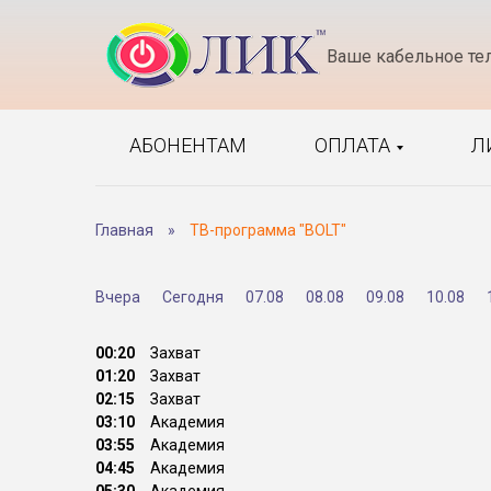
Ваше кабельное те
АБОНЕНТАМ
ОПЛАТА
Л
Главная
»
ТВ-программа "BOLT"
Вчера
Сегодня
07.08
08.08
09.08
10.08
00:20
Захват
01:20
Захват
02:15
Захват
03:10
Академия
03:55
Академия
04:45
Академия