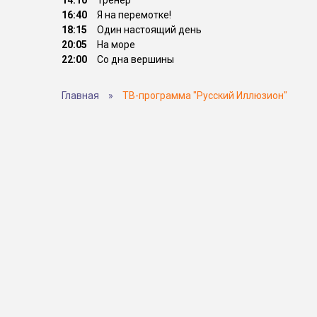
14:10
Тренер
16:40
Я на перемотке!
18:15
Один настоящий день
20:05
На море
22:00
Со дна вершины
Главная
»
ТВ-программа "Русский Иллюзион"