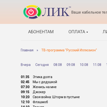
Ваше кабельное те
АБОНЕНТАМ
ОПЛАТА
Л
Главная
»
ТВ-программа "Русский Иллюзион"
Вчера
Сегодня
08.08
09.08
10.08
11.08
01:35
Этика долга
02:45
Мы с дедушкой
07:30
Женись на мне
09:15
Джокер
10:20
Своя война: Шторм в пустыне
12:10
Флэшмоб