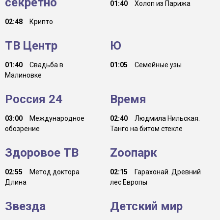
секретно
01:40
Холоп из Парижа
02:48
Крипто
ТВ Центр
Ю
01:40
Свадьба в
01:05
Семейные узы
Малиновке
Россия 24
Время
03:00
Международное
02:40
Людмила Нильская.
обозрение
Танго на битом стекле
Здоровое ТВ
Zooпарк
02:55
Метод доктора
02:15
Гарахонай. Древний
Длина
лес Европы
Звезда
Детский мир