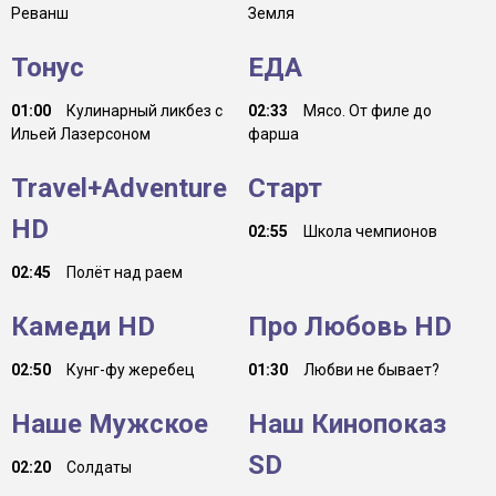
Реванш
Земля
Тонус
ЕДА
01:00
Кулинарный ликбез с
02:33
Мясо. От филе до
Ильей Лазерсоном
фарша
Travel+Adventure
Старт
HD
02:55
Школа чемпионов
02:45
Полёт над раем
Камеди HD
Про Любовь HD
02:50
Кунг-фу жеребец
01:30
Любви не бывает?
Наше Мужское
Наш Кинопоказ
SD
02:20
Солдаты