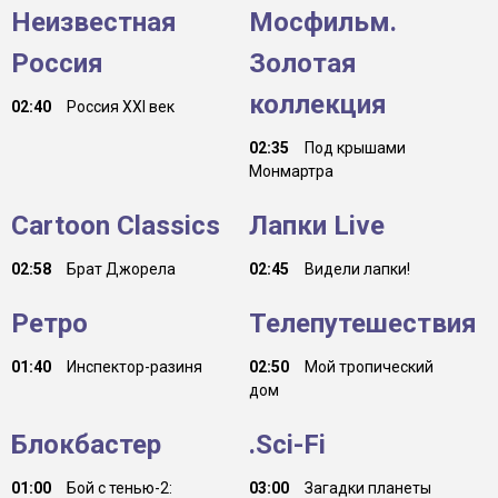
Неизвестная
Мосфильм.
Россия
Золотая
коллекция
02:40
Россия ХХI век
02:35
Под крышами
Монмартра
Cartoon Classics
Лапки Live
02:58
Брат Джорела
02:45
Видели лапки!
Ретро
Телепутешествия
01:40
Инспектор-разиня
02:50
Мой тропический
дом
Блокбастер
.Sci-Fi
01:00
Бой с тенью-2:
03:00
Загадки планеты