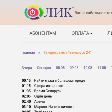
Ваше кабельное те
АБОНЕНТАМ
ОПЛАТА
Л
Главная
»
ТВ-программа "Беларусь 24"
Вчера
Сегодня
08.08
09.08
10.08
11.08
00:15
Найти мужа в большом городе
01:15
Сфера интересов
01:35
Время Беларуси
02:05
Один день
02:40
Арена
03:10
Марков. Ничего личного