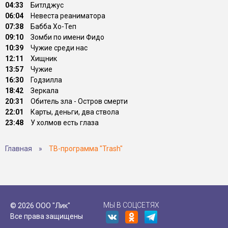
04:33
Битлджус
06:04
Невеста реаниматора
07:38
Бабба Хо-Теп
09:10
Зомби по имени Фидо
10:39
Чужие среди нас
12:11
Хищник
13:57
Чужие
16:30
Годзилла
18:42
Зеркала
20:31
Обитель зла - Остров смерти
22:01
Карты, деньги, два ствола
23:48
У холмов есть глаза
Главная
»
ТВ-программа "Trash"
МЫ В СОЦСЕТЯХ
© 2026 ООО "Лик"
Все права защищены