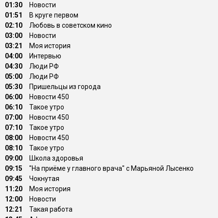
01:30
Новости
01:51
В круге первом
02:10
Любовь в советском кино
03:00
Новости
03:21
Моя история
04:00
Интервью
04:30
Люди РФ
05:00
Люди РФ
05:30
Пришельцы из города
06:00
Новости 450
06:10
Такое утро
07:00
Новости 450
07:10
Такое утро
08:00
Новости 450
08:10
Такое утро
09:00
Школа здоровья
09:15
"На приёме у главного врача" с Марьяной Лысенко
09:45
Чокнутая
11:20
Моя история
12:00
Новости
12:21
Такая работа