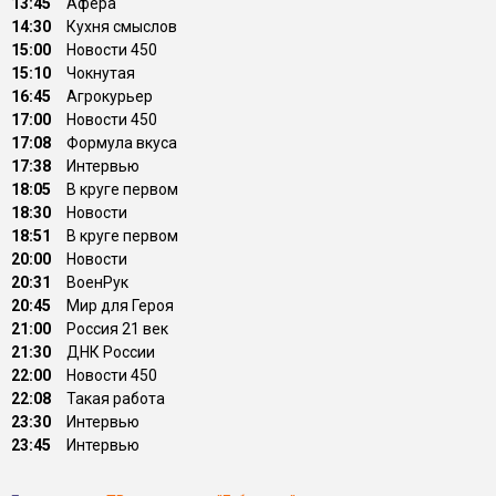
13:45
Афера
14:30
Кухня смыслов
15:00
Новости 450
15:10
Чокнутая
16:45
Агрокурьер
17:00
Новости 450
17:08
Формула вкуса
17:38
Интервью
18:05
В круге первом
18:30
Новости
18:51
В круге первом
20:00
Новости
20:31
ВоенРук
20:45
Мир для Героя
21:00
Россия 21 век
21:30
ДНК России
22:00
Новости 450
22:08
Такая работа
23:30
Интервью
23:45
Интервью