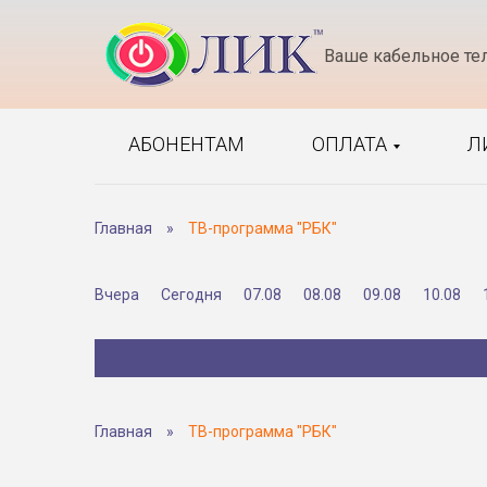
Ваше кабельное те
АБОНЕНТАМ
ОПЛАТА
Л
Главная
»
ТВ-программа "РБК"
Вчера
Сегодня
07.08
08.08
09.08
10.08
Главная
»
ТВ-программа "РБК"