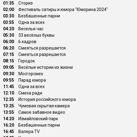
01:35
Сториз
02:00
Фестиваль сатиры и юмора "Юморина 2024"
03:30
Безбашенные парни
03:55
Одна за всех
04:20
Веселья час
05:30
33 весёлых буквы
06:00
6 кадров
06:20
Смеяться разрешается
07:15
Смеяться разрешается
08:15
Городок
09:05
Весёлые истории из жизни
09:30
Мосгорсмех
09:55
Парад юмора
11:45
Одна за всех
12:10
Смеха ради
12:35
История российского юмора
13:25
Чумовая скрытая камера
13:55
Самое забавное видео
14:20
Измайловский парк
16:20
Безбашенные парни
16:45
Валера TV