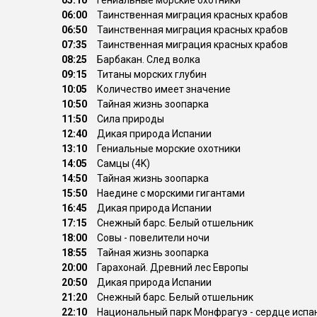
05:10
Гениальные морские охотники
06:00
Таинственная миграция красных крабов
06:50
Таинственная миграция красных крабов
07:35
Таинственная миграция красных крабов
08:25
Барбакан. След волка
09:15
Титаны морских глубин
10:05
Количество имеет значение
10:50
Тайная жизнь зоопарка
11:50
Сила природы
12:40
Дикая природа Испании
13:10
Гениальные морские охотники
14:05
Самцы (4K)
14:50
Тайная жизнь зоопарка
15:50
Наедине с морскими гигантами
16:45
Дикая природа Испании
17:15
Снежный барс. Белый отшельник
18:00
Совы - повелители ночи
18:55
Тайная жизнь зоопарка
20:00
Гарахонай. Древний лес Европы
20:50
Дикая природа Испании
21:20
Снежный барс. Белый отшельник
22:10
Национальный парк Монфрагуэ - сердце испан