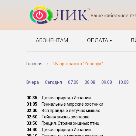
Ваше кабельное те
АБОНЕНТАМ
ОПЛАТА
Л
Главная
»
ТВ-программа "Zooпарк"
Вчера
Сегодня
07.08
08.08
09.08
10.08
00:35
Дикая природа Испании
01:05
Гениальные морские охотники
02:00
Вся правда о летучих мышах
02:50
Тайная жизнь зоопарка
03:50
Греция. Страна хищных птиц
04:40
Дикая природа Испании