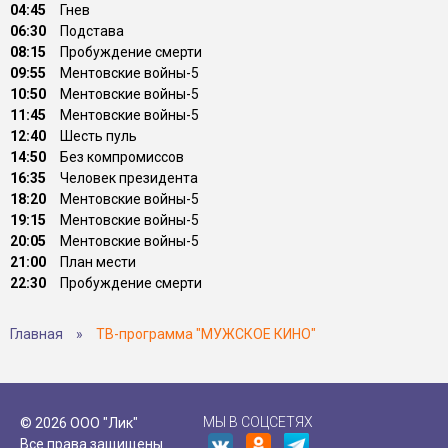
04:45
Гнев
06:30
Подстава
08:15
Пробуждение смерти
09:55
Ментовские войны-5
10:50
Ментовские войны-5
11:45
Ментовские войны-5
12:40
Шесть пуль
14:50
Без компромиссов
16:35
Человек президента
18:20
Ментовские войны-5
19:15
Ментовские войны-5
20:05
Ментовские войны-5
21:00
План мести
22:30
Пробуждение смерти
Главная
»
ТВ-программа "МУЖСКОЕ КИНО"
МЫ В СОЦСЕТЯХ
© 2026 ООО "Лик"
Все права защищены