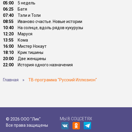
05:00
5 недель
06:25
Батя
07:40
Тэли и Толи
08:55
Иваново счастье. Новые истории
10:40
На солнце, вдоль рядов кукурузы
12:20
Маруся
13:55
Кома
16:00
Мистер Нокаут
18:10
Крик тишины
20:00
Две женщины
22:00
История одного назначения
Главная
»
ТВ-программа "Русский Иллюзион"
МЫ В СОЦСЕТЯХ
© 2026 ООО "Лик"
Все права защищены