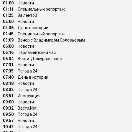
01:00
Новости
01:11
Специальный репортаж
01:25
За лентой
02:00
Новости
02:36
День в истории
02:45
Специальный репортаж
03:09
Вечер с Владимиром Соловьёвым
06:00
Новости
06:16
Парламентский час
06:34
Вести. Дежурная часть
07:31
Новости
07:35
Погода 24
07:40
День в истории
08:18
Новости
08:32
Погода 24
08:51
Инструкция
09:00
Новости
09:32
Вести.Net
09:50
Погода 24
09:57
Новости
10:42
Погода 24