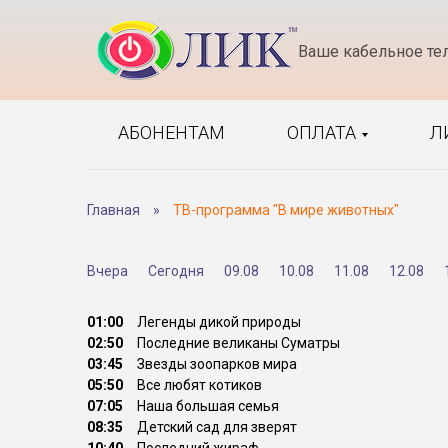
Ваше кабельное те
АБОНЕНТАМ
ОПЛАТА
Л
Главная
»
ТВ-программа "В мире животных"
Вчера
Сегодня
09.08
10.08
11.08
12.08
01:00
Легенды дикой природы
02:50
Последние великаны Суматры
03:45
Звезды зоопарков мира
05:50
Все любят котиков
07:05
Наша большая семья
08:35
Детский сад для зверят