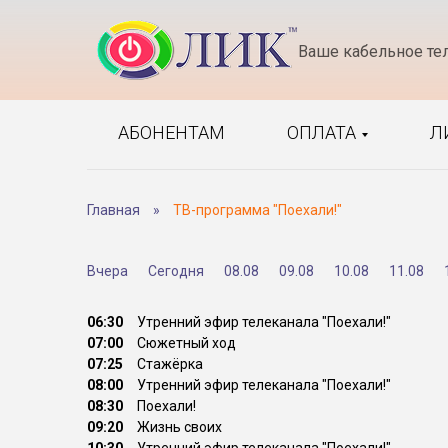
Ваше кабельное те
АБОНЕНТАМ
ОПЛАТА
Л
Главная
»
ТВ-программа "Поехали!"
Вчера
Сегодня
08.08
09.08
10.08
11.08
06:30
Утренний эфир телеканала "Поехали!"
07:00
Сюжетный ход
07:25
Стажёрка
08:00
Утренний эфир телеканала "Поехали!"
08:30
Поехали!
09:20
Жизнь своих