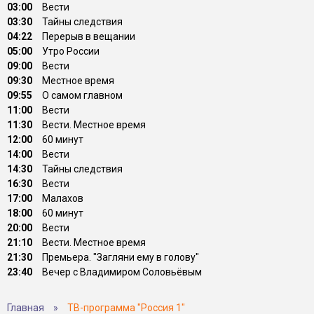
03:00
Вести
03:30
Тайны следствия
04:22
Перерыв в вещании
05:00
Утро России
09:00
Вести
09:30
Местное время
09:55
О самом главном
11:00
Вести
11:30
Вести. Местное время
12:00
60 минут
14:00
Вести
14:30
Тайны следствия
16:30
Вести
17:00
Малахов
18:00
60 минут
20:00
Вести
21:10
Вести. Местное время
21:30
Премьера. "Загляни ему в голову"
23:40
Вечер с Владимиром Соловьёвым
Главная
»
ТВ-программа "Россия 1"