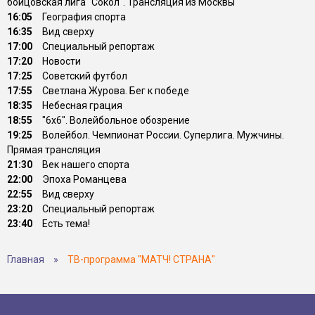
бойцовская лига "Сокол". Трансляция из Москвы
16:05
География спорта
16:35
Вид сверху
17:00
Специальный репортаж
17:20
Новости
17:25
Советский футбол
17:55
Светлана Журова. Бег к победе
18:35
Небесная грация
18:55
"6х6". Волейбольное обозрение
19:25
Волейбол. Чемпионат России. Суперлига. Мужчины.
Прямая трансляция
21:30
Век нашего спорта
22:00
Эпоха Романцева
22:55
Вид сверху
23:20
Специальный репортаж
23:40
Есть тема!
Главная
»
ТВ-программа "МАТЧ! СТРАНА"