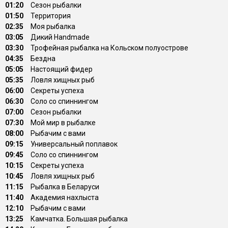
01:20
Сезон рыбалки
01:50
Территория
02:35
Моя рыбалка
03:05
Дикий Handmade
03:30
Трофейная рыбалка на Кольском полуострове
04:35
Бездна
05:05
Настоящий фидер
05:35
Ловля хищных рыб
06:00
Секреты успеха
06:30
Соло со спиннингом
07:00
Сезон рыбалки
07:30
Мой мир в рыбалке
08:00
Рыбачим с вами
09:15
Универсальный поплавок
09:45
Соло со спиннингом
10:15
Секреты успеха
10:45
Ловля хищных рыб
11:15
Рыбалка в Беларуси
11:40
Академия нахлыста
12:10
Рыбачим с вами
13:25
Камчатка. Большая рыбалка