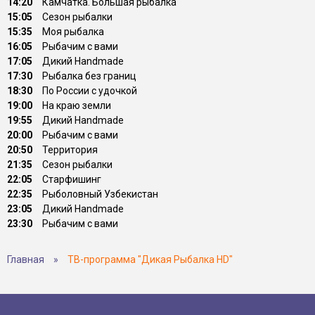
14:20
Камчатка. Большая рыбалка
15:05
Сезон рыбалки
15:35
Моя рыбалка
16:05
Рыбачим с вами
17:05
Дикий Handmade
17:30
Рыбалка без границ
18:30
По России с удочкой
19:00
На краю земли
19:55
Дикий Handmade
20:00
Рыбачим с вами
20:50
Территория
21:35
Сезон рыбалки
22:05
Старфишинг
22:35
Рыболовный Узбекистан
23:05
Дикий Handmade
23:30
Рыбачим с вами
Главная
»
ТВ-программа "Дикая Рыбалка HD"