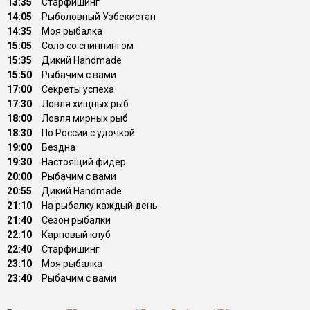
13:35
Старфишинг
14:05
Рыболовный Узбекистан
14:35
Моя рыбалка
15:05
Соло со спиннингом
15:35
Дикий Handmade
15:50
Рыбачим с вами
17:00
Секреты успеха
17:30
Ловля хищных рыб
18:00
Ловля мирных рыб
18:30
По России с удочкой
19:00
Бездна
19:30
Настоящий фидер
20:00
Рыбачим с вами
20:55
Дикий Handmade
21:10
На рыбалку каждый день
21:40
Сезон рыбалки
22:10
Карповый клуб
22:40
Старфишинг
23:10
Моя рыбалка
23:40
Рыбачим с вами