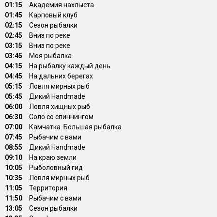
01:15
Академия нахлыста
01:45
Карповый клуб
02:15
Сезон рыбалки
02:45
Вниз по реке
03:15
Вниз по реке
03:45
Моя рыбалка
04:15
На рыбалку каждый день
04:45
На дальних берегах
05:15
Ловля мирных рыб
05:45
Дикий Handmade
06:00
Ловля хищных рыб
06:30
Соло со спиннингом
07:00
Камчатка. Большая рыбалка
07:45
Рыбачим с вами
08:55
Дикий Handmade
09:10
На краю земли
10:05
Рыболовный гид
10:35
Ловля мирных рыб
11:05
Территория
11:50
Рыбачим с вами
13:05
Сезон рыбалки