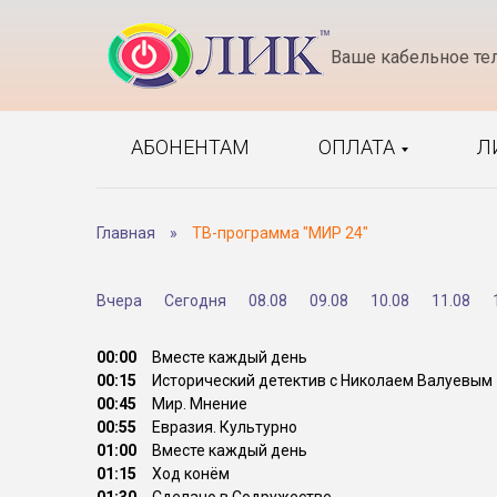
Ваше кабельное те
АБОНЕНТАМ
ОПЛАТА
Л
Главная
»
ТВ-программа "МИР 24"
Вчера
Сегодня
08.08
09.08
10.08
11.08
00:00
Вместе каждый день
00:15
Исторический детектив с Николаем Валуевым
00:45
Мир. Мнение
00:55
Евразия. Культурно
01:00
Вместе каждый день
01:15
Ход конём