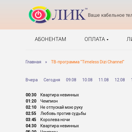
Ваше кабельное те
АБОНЕНТАМ
ОПЛАТА
Л
Главная
»
ТВ-программа "Timeless Dizi Channel"
Вчера
Сегодня
09.08
10.08
11.08
12.08
00:30
Квартира невинных
01:20
Чемпион
02:10
Не отпускай мою руку
02:55
Любовь против судьбы
03:45
Королева ночи
04:30
Квартира невинных