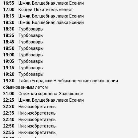
16:55
Шмяк. Волшебная лавка Есении
17:00
Кощей. Похититель невест
18:15
Шмяк. Волшебная лавка Есении
18:20
Шмяк. Волшебная лавка Есении
18:30
Тyрбозавры
18:35
Тyрбозавры
18:45
Туpбозавры
18:50
Туpбозавры
19:00
Туpбозавры
19:05
Туpбозавры
19:15
Туpбозавры
19:20
Туpбозавры
19:30
Тайна Егора, или Необыкновенные приключения
обыкновенным летом
21:00
Снежная королева: Зазеркалье
22:25
Шмяк. Волшебная лавка Есении
22:30
Ник-изобретатель
22:35
Ник-изобретатель
22:40
Ник-изобретатель
22:50
Ник-изобретатель
22:55
Ник-изобретатель