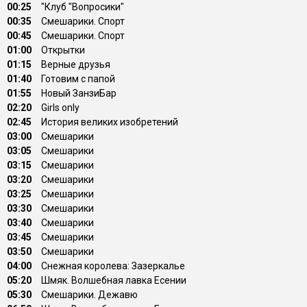
00:25
"Клуб "Вопросики"
00:35
Смешарики. Спорт
00:45
Смешарики. Спорт
01:00
Открытки
01:15
Вeрные друзья
01:40
Готовим с папой
01:55
Новый ЗанзиБар
02:20
Girls only
02:45
История великих изобретений
03:00
Смешарики
03:05
Смешарики
03:15
Смешарики
03:20
Смешарики
03:25
Смешарики
03:30
Смешарики
03:40
Смешарики
03:45
Смешарики
03:50
Смешарики
04:00
Снежная королева: Зазеркалье
05:20
Шмяк. Волшебная лавка Есении
05:30
Смешарики. Дежавю