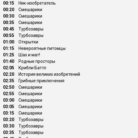
00:15
Ник-изобретатель
00:20
Смешарики
00:30
Смешарики
00:35
Смешарики
00:45
Туpбозавры
00:55
Туpбозавры
01:00
Открытки
01:15
Невероятные питомцы
01:25
Шах и мат!
01:40
Родные просторы
02:05
Крибли Баттл
02:20
История великих изобретений
02:35
Грибные приключения
02:50
Смешарики
02:55
Смешарики
03:00
Смешарики
03:05
Смешарики
03:15
Смешарики
03:20
Туpбозавры
03:30
Туpбозавры
03:35
Туpбозавры