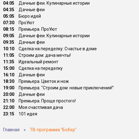
04:05
Дачные феи. Кулинарные истории
04:35
Дачные феи
05:05
Бюро идей
07:30
ПроУют
08:15
Премьера. ПроУют
09:05
Дачные феи. Кулинарные истории
09:35
Дачные феи
10:10
Сделка на переделку: Счастье в доме
11:05
Строим дом: дача мечты!
11:35
Идеальный ремонт
15:00
Сделка на переделку
16:10
Дачные феи
18:30
Премьера. Цветок и нож
19:00
Премьера. "Строим дом: новые приключения!"
20:00
Дачные феи
21:10
Премьера. Проще простого!
22:00
Моя счастливая дача
23:15
101 идея
Главная
»
ТВ-программа "Бобер"