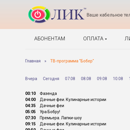
Ваше кабельное те
АБОНЕНТАМ
ОПЛАТА
Л
Главная
»
ТВ-программа "Бобер"
Вчера
Сегодня
07.08
08.08
09.08
10.08
00:10
Фазенда
04:00
Дачные феи. Кулинарные истории
04:35
Дачные феи
05:05
Ура Бобру!
07:30
Премьера. Лапки-шоу
09:15
Дачные феи. Кулинарные истории