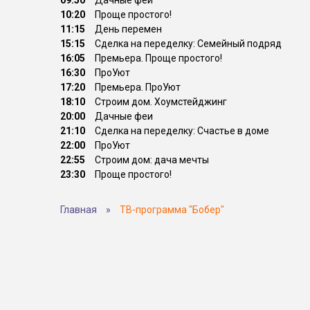
09:50
Дачные феи
10:20
Проще простого!
11:15
День перемен
15:15
Сделка на переделку: Семейный подряд
16:05
Премьера. Проще простого!
16:30
ПроУют
17:20
Премьера. ПроУют
18:10
Строим дом. Хоумстейджинг
20:00
Дачные феи
21:10
Сделка на переделку: Счастье в доме
22:00
ПроУют
22:55
Строим дом: дача мечты
23:30
Проще простого!
Главная
»
ТВ-программа "Бобер"