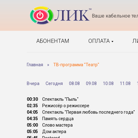
Ваше кабельное те
АБОНЕНТАМ
ОПЛАТА
Л
Главная
»
ТВ-программа "Театр"
Вчера
Сегодня
08.08
09.08
10.08
11.08
00:30
Спектакль "Пыль"
02:35
Режиссёр о режиссере
04:05
Спектакль "Первая любовь последнего года"
04:35
Память сердца
05:00
Слово мастера
05:05
Дом актера