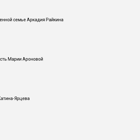
щенной семье Аркадия Райкина
есть Марии Ароновой
Kaтина-Ярцева