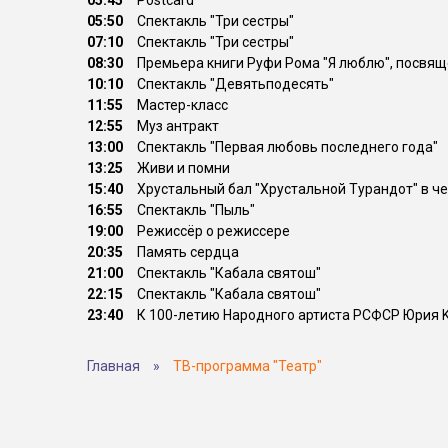
05:45
Postcard
05:50
Спектакль "Три сестры"
07:10
Спектакль "Три сестры"
08:30
Премьера книги Руфи Рома "Я люблю", посвя
10:10
Спектакль "Девятьподесять"
11:55
Мастер-класс
12:55
Муз антракт
13:00
Спектакль "Первая любовь последнего года"
13:25
Живи и помни
15:40
Хрустальный бал "Хрустальной Турандот" в ч
16:55
Спектакль "Пыль"
19:00
Режиссёр о режиссере
20:35
Память сердца
21:00
Спектакль "Кабала святош"
22:15
Спектакль "Кабала святош"
23:40
К 100-летию Народного артиста РСФСР Юрия 
Главная
»
ТВ-программа "Театр"