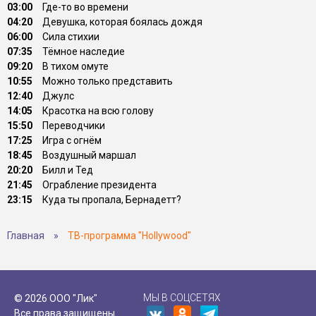
03:00
Где-то во времени
04:20
Девушка, которая боялась дождя
06:00
Сила стихии
07:35
Тёмное наследие
09:20
В тихом омуте
10:55
Можно только представить
12:40
Джулс
14:05
Красотка на всю голову
15:50
Переводчики
17:25
Игра с огнём
18:45
Воздушный маршал
20:20
Билл и Тед
21:45
Ограбление президента
23:15
Куда ты пропала, Бернадетт?
Главная
»
ТВ-программа "Hollywood"
МЫ В СОЦСЕТЯХ
© 2026 ООО "Лик"
Все права защищены