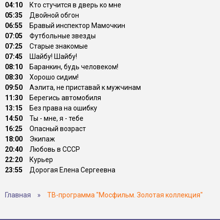
04:10
Кто стучится в дверь ко мне
05:35
Двойной обгон
06:55
Бравый инспектор Мамочкин
07:05
Футбольные звезды
07:25
Старые знакомые
07:45
Шайбу! Шайбу!
08:10
Баранкин, будь человеком!
08:30
Хорошо сидим!
09:50
Аэлита, не приставай к мужчинам
11:30
Берегись автомобиля
13:15
Без права на ошибку
14:50
Ты - мне, я - тебе
16:25
Опасный возраст
18:00
Экипаж
20:40
Любовь в СССР
22:20
Курьер
23:55
Дорогая Елена Сергеевна
Главная
»
ТВ-программа "Мосфильм. Золотая коллекция"