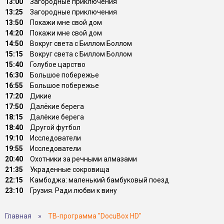
13:00
Загородные приключения
13:25
Загородные приключения
13:50
Покажи мне свой дом
14:20
Покажи мне свой дом
14:50
Вокруг света с Биллом Боллом
15:15
Вокруг света с Биллом Боллом
15:40
Голубое царство
16:30
Большое побережье
16:55
Большое побережье
17:20
Дикие
17:50
Далёкие берега
18:15
Далёкие берега
18:40
Другой футбол
19:10
Исследователи
19:55
Исследователи
20:40
Охотники за речными алмазами
21:35
Украденные сокровища
22:15
Камбоджа: маленький бамбуковый поезд
23:10
Грузия. Ради любви к вину
Главная
»
ТВ-программа "DocuBox HD"