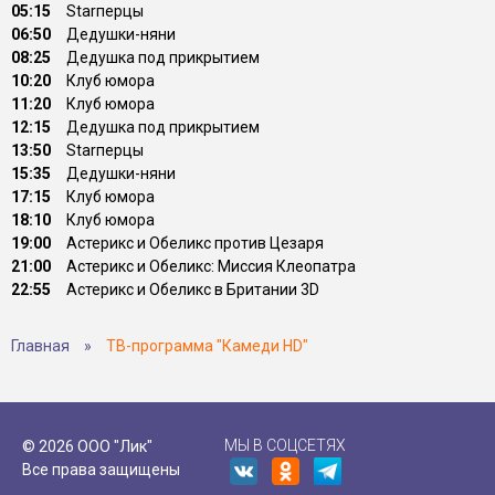
05:15
Starперцы
06:50
Дедушки-няни
08:25
Дедушка под прикрытием
10:20
Клуб юмора
11:20
Клуб юмора
12:15
Дедушка под прикрытием
13:50
Starперцы
15:35
Дедушки-няни
17:15
Клуб юмора
18:10
Клуб юмора
19:00
Астерикс и Обеликс против Цезаря
21:00
Астерикс и Обеликс: Миссия Клеопатра
22:55
Астерикс и Обеликс в Британии 3D
Главная
»
ТВ-программа "Камеди HD"
МЫ В СОЦСЕТЯХ
© 2026 ООО "Лик"
Все права защищены