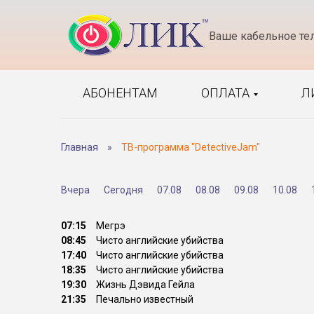
Ваше кабельное те
АБОНЕНТАМ
ОПЛАТА
Л
Главная
»
ТВ-программа "DetectiveJam"
Вчера
Сегодня
07.08
08.08
09.08
10.08
07:15
Мегрэ
08:45
Чисто английские убийства
17:40
Чисто английские убийства
18:35
Чисто английские убийства
19:30
Жизнь Дэвида Гейла
21:35
Печально известный