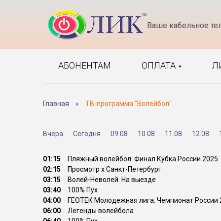
Ваше кабельное те
АБОНЕНТАМ
ОПЛАТА
Л
Главная
»
ТВ-программа "Волейбол"
Вчера
Сегодня
09.08
10.08
11.08
12.08
01:15
Пляжный волейбол. Финал Кубка России 2025. 
02:15
Просмотр x Санкт-Петербург
03:15
Волей-Неволей. На выезде
03:40
100% Пух
04:00
ГЕОТЕК Молодежная лига. Чемпионат России 20
06:00
Легенды волейбола