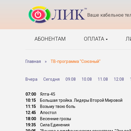
Ваше кабельное те
АБОНЕНТАМ
ОПЛАТА
Л
Главная
»
ТВ-программа "Союзный"
Вчера
Сегодня
09.08
10.08
11.08
12.08
07:00
Ялта-45
10:15
Большая тройка. Лидеры Второй Мировой
11:15
Возьму твою боль
12:45
Апостол
18:00
Весенние грозы
19:35
Сила Единения