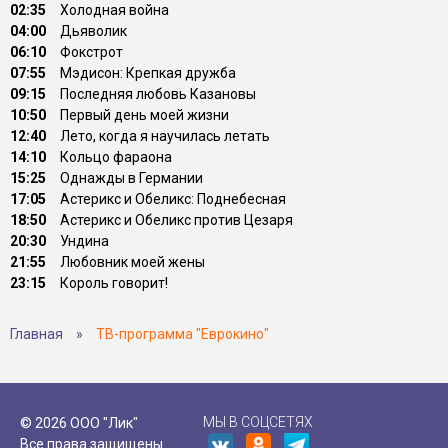
02:35
Холодная война
04:00
Дьяволик
06:10
Фокстрот
07:55
Мэдисон: Крепкая дружба
09:15
Последняя любовь Казановы
10:50
Первый день моей жизни
12:40
Лето, когда я научилась летать
14:10
Кольцо фараона
15:25
Однажды в Германии
17:05
Астерикс и Обеликс: Поднебесная
18:50
Астерикс и Обеликс против Цезаря
20:30
Ундина
21:55
Любовник моей жены
23:15
Король говорит!
Главная
»
ТВ-программа "Еврокино"
МЫ В СОЦСЕТЯХ
© 2026 ООО "Лик"
Все права защищены