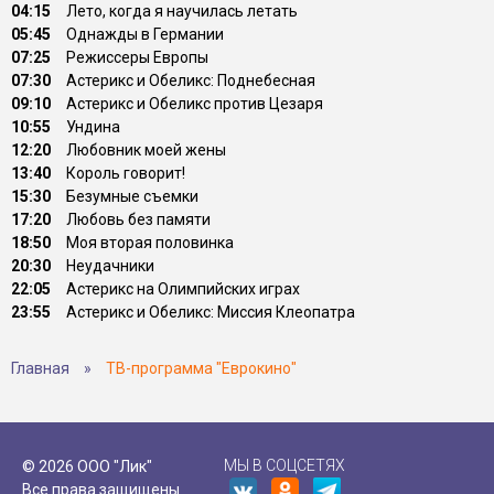
04:15
Лето, когда я научилась летать
05:45
Однажды в Германии
07:25
Режиссеры Европы
07:30
Астерикс и Обеликс: Поднебесная
09:10
Астерикс и Обеликс против Цезаря
10:55
Ундина
12:20
Любовник моей жены
13:40
Король говорит!
15:30
Безумные съемки
17:20
Любовь без памяти
18:50
Моя вторая половинка
20:30
Неудачники
22:05
Астерикс на Олимпийских играх
23:55
Астерикс и Обеликс: Миссия Клеопатра
Главная
»
ТВ-программа "Еврокино"
МЫ В СОЦСЕТЯХ
© 2026 ООО "Лик"
Все права защищены