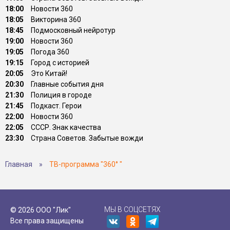
18:00
Новости 360
18:05
Викторина 360
18:45
Подмосковный нейротур
19:00
Новости 360
19:05
Погода 360
19:15
Город с историей
20:05
Это Китай!
20:30
Главные события дня
21:30
Полиция в городе
21:45
Подкаст. Герои
22:00
Новости 360
22:05
СССР. Знак качества
23:30
Страна Советов. Забытые вожди
Главная
»
ТВ-программа "360° "
МЫ В СОЦСЕТЯХ
© 2026 ООО "Лик"
Все права защищены