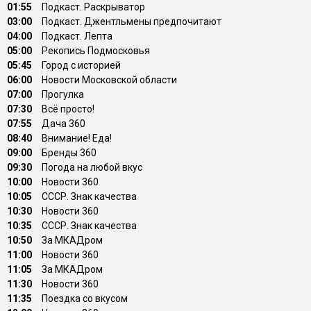
01:55
Подкаст. Раскрыватор
03:00
Подкаст. Джентльмены предпочитают
04:00
Подкаст. Лепта
05:00
Рекопись Подмосковья
05:45
Город с историей
06:00
Новости Московской области
07:00
Прогулка
07:30
Всё просто!
07:55
Дача 360
08:40
Внимание! Еда!
09:00
Бренды 360
09:30
Погода на любой вкус
10:00
Новости 360
10:05
СССР. Знак качества
10:30
Новости 360
10:35
СССР. Знак качества
10:50
За МКАДром
11:00
Новости 360
11:05
За МКАДром
11:30
Новости 360
11:35
Поездка со вкусом