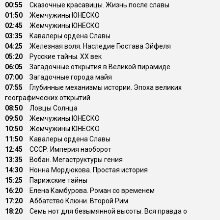
00:55
Сказочные красавицы. Жизнь после славы
01:50
Жемчужины ЮНЕСКО
02:45
Жемчужины ЮНЕСКО
03:35
Кавалеры ордена Славы
04:25
Железная воля. Наследие Гюстава Эйфеля
05:20
Русские тайны. XX век
06:05
Загадочные открытия в Великой пирамиде
07:00
Загадочные города майя
07:55
Глубинные механизмы истории. Эпоха великих
географических открытий
08:50
Ловцы Солнца
09:50
Жемчужины ЮНЕСКО
10:50
Жемчужины ЮНЕСКО
11:50
Кавалеры ордена Славы
12:45
СССР. Империя наоборот
13:35
Вобан. Мегаструктуры гения
14:30
Нонна Мордюкова. Простая история
15:25
Парижские тайны
16:20
Елена Камбурова. Роман со временем
17:20
Аббатство Клюни. Второй Рим
18:20
Семь нот для безымянной высоты. Вся правда о