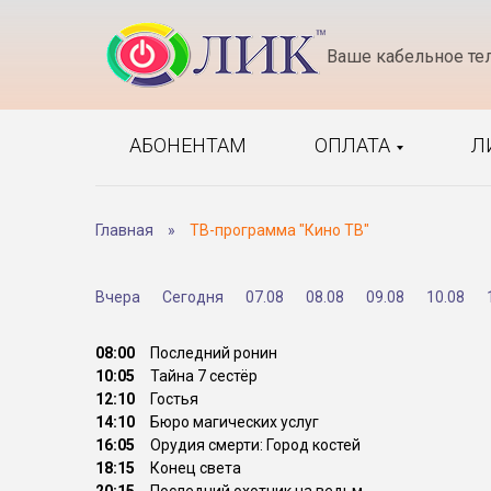
Ваше кабельное те
АБОНЕНТАМ
ОПЛАТА
Л
Главная
»
ТВ-программа "Кино ТВ"
Вчера
Сегодня
07.08
08.08
09.08
10.08
08:00
Последний ронин
10:05
Тайна 7 сестёр
12:10
Гостья
14:10
Бюро магических услуг
16:05
Орудия смерти: Город костей
18:15
Конец света