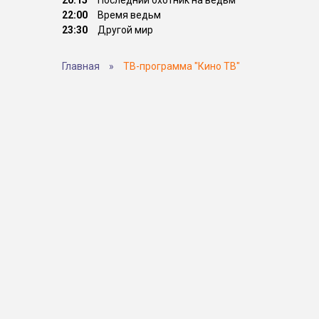
20:15
Последний охотник на ведьм
22:00
Время ведьм
23:30
Другой мир
Главная
»
ТВ-программа "Кино ТВ"