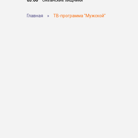
03:00
Океанские хищники
Главная
»
ТВ-программа "Мужской"