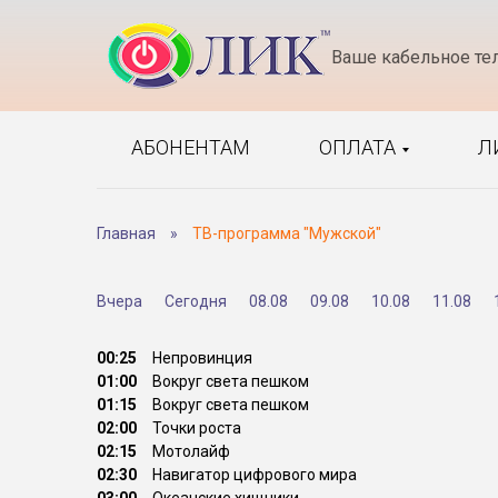
Ваше кабельное те
АБОНЕНТАМ
ОПЛАТА
Л
Главная
»
ТВ-программа "Мужской"
Вчера
Сегодня
08.08
09.08
10.08
11.08
00:25
Непровинция
01:00
Вокруг света пешком
01:15
Вокруг света пешком
02:00
Точки роста
02:15
Мотолайф
02:30
Навигатор цифрового мира