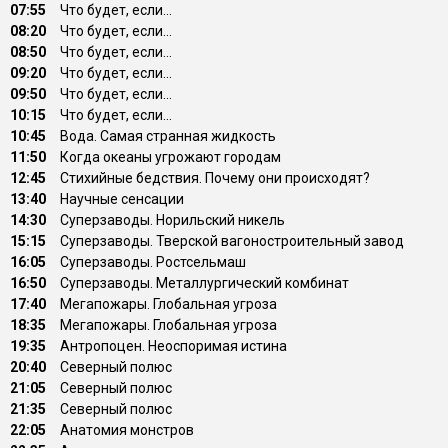
07:55
Что будет, если...
08:20
Что будет, если...
08:50
Что будет, если...
09:20
Что будет, если...
09:50
Что будет, если...
10:15
Что будет, если...
10:45
Вода. Самая странная жидкость
11:50
Когда океаны угрожают городам
12:45
Стихийные бедствия. Почему они происходят?
13:40
Научные сенсации
14:30
Суперзаводы. Норильский никель
15:15
Суперзаводы. Тверской вагоностроительный завод
16:05
Суперзаводы. Ростсельмаш
16:50
Суперзаводы. Металлургический комбинат
17:40
Мегапожары. Глобальная угроза
18:35
Мегапожары. Глобальная угроза
19:35
Антропоцен. Неоспоримая истина
20:40
Северный полюс
21:05
Северный полюс
21:35
Северный полюс
22:05
Анатомия монстров