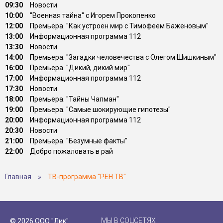
09:30
Новости
10:00
"Военная тайна" с Игорем Прокопенко
12:00
Премьера. "Как устроен мир с Тимофеем Баженовым"
13:00
Информационная программа 112
13:30
Новости
14:00
Премьера. "Загадки человечества с Олегом Шишкиным"
16:00
Премьера. "Дикий, дикий мир"
17:00
Информационная программа 112
17:30
Новости
18:00
Премьера. "Тайны Чапман"
19:00
Премьера. "Самые шокирующие гипотезы"
20:00
Информационная программа 112
20:30
Новости
21:00
Премьера. "Безумные факты"
22:00
Добро пожаловать в рай
Главная
»
ТВ-программа "РЕН ТВ"
МЫ В СОЦСЕТЯХ
© 2026 ООО "Лик"