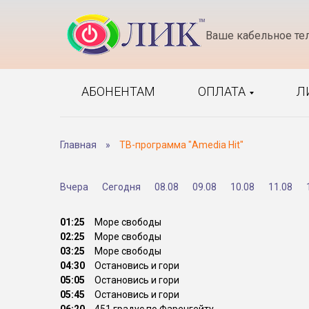
Ваше кабельное те
АБОНЕНТАМ
ОПЛАТА
Л
Главная
»
ТВ-программа "Amedia Hit"
Вчера
Сегодня
08.08
09.08
10.08
11.08
01:25
Море свободы
02:25
Море свободы
03:25
Море свободы
04:30
Остановись и гори
05:05
Остановись и гори
05:45
Остановись и гори