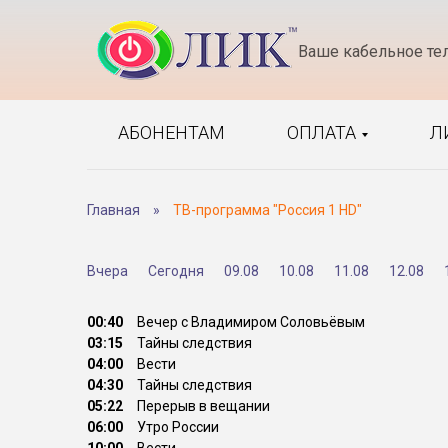
Ваше кабельное те
АБОНЕНТАМ
ОПЛАТА
Л
Главная
»
ТВ-программа "Россия 1 HD"
Вчера
Сегодня
09.08
10.08
11.08
12.08
00:40
Вечер с Владимиром Соловьёвым
03:15
Тайны следствия
04:00
Вести
04:30
Тайны следствия
05:22
Перерыв в вещании
06:00
Утро России