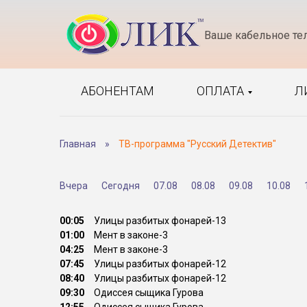
Ваше кабельное те
АБОНЕНТАМ
ОПЛАТА
Л
Главная
»
ТВ-программа "Русский Детектив"
Вчера
Сегодня
07.08
08.08
09.08
10.08
00:05
Улицы разбитых фонарей-13
01:00
Мент в законе-3
04:25
Мент в законе-3
07:45
Улицы разбитых фонарей-12
08:40
Улицы разбитых фонарей-12
09:30
Одиссея сыщика Гурова