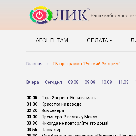
Ваше кабельное те
АБОНЕНТАМ
ОПЛАТА
Л
Главная
»
ТВ-программа "Русский Экстрим"
Вчера
Сегодня
08.08
09.08
10.08
11.08
00:05
Гора Эверест. Богиня-мать
01:00
Красотка на взводе
02:20
Зов севера
03:00
Премьера. В гостях у Макса
03:30
Никогда не повторяйте это дома!
03:55
Пассажир