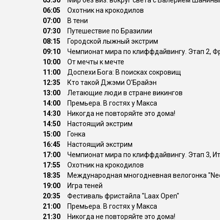
05:30
Мир без виз: вокруг света с Валерием Шанин
06:05
Охотник на крокодилов
07:00
В тени
07:30
Путешествие по Бразилии
08:15
Городской лыжный экстрим
09:10
Чемпионат мира по клиффдайвингу. Этап 2, 
10:00
От мечты к мечте
11:00
Доспехи Бога: В поисках сокровищ
12:35
Кто такой Джэми О'Брайэн
13:00
Летающие люди в стране викингов
14:00
Премьера. В гостях у Макса
14:30
Никогда не повторяйте это дома!
14:50
Настоящий экстрим
15:00
Гонка
16:45
Настоящий экстрим
17:00
Чемпионат мира по клиффдайвингу. Этап 3, И
17:55
Охотник на крокодилов
18:35
Международная многодневная велогонка "Ned
19:00
Игра теней
20:35
Фестиваль фристайла "Laax Open"
21:00
Премьера. В гостях у Макса
21:30
Никогда не повторяйте это дома!