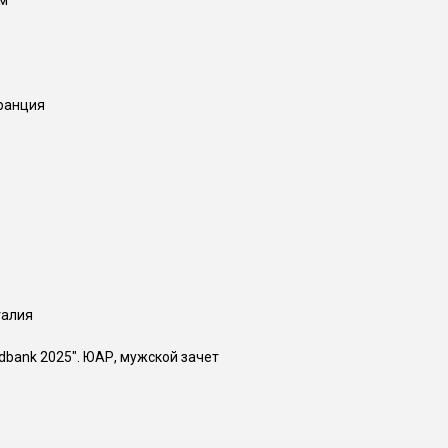
ым
Франция
талия
bank 2025". ЮАР, мужской зачет