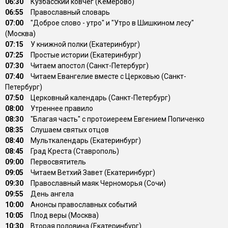
06:30
Кузбасский ковчег (Кемерово)
06:55
Православный словарь
07:00
"Доброе слово - утро" и "Утро в Шишкином лесу"
(Москва)
07:15
У книжной полки (Екатеринбург)
07:25
Простые истории (Екатеринбург)
07:30
Читаем апостол (Санкт-Петербург)
07:40
Читаем Евангелие вместе с Церковью (Санкт-
Петербург)
07:50
Церковный календарь (Санкт-Петербург)
08:00
Утреннее правило
08:30
"Благая часть" с протоиереем Евгением Попиченко
08:35
Слушаем святых отцов
08:40
Мульткалендарь (Екатеринбург)
08:45
Град Креста (Ставрополь)
09:00
Первосвятитель
09:05
Читаем Ветхий Завет (Екатеринбург)
09:30
Православный маяк Черноморья (Сочи)
09:55
День ангела
10:00
Анонсы православных событий
10:05
Плод веры (Москва)
10:30
Вторая половина (Екатеринбург)