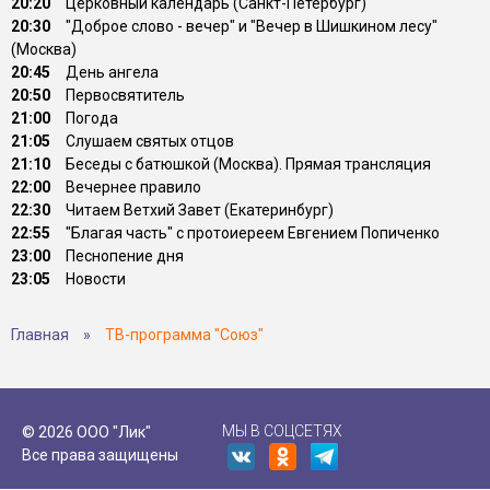
20:20
Церковный календарь (Санкт-Петербург)
20:30
"Доброе слово - вечер" и "Вечер в Шишкином лесу"
(Москва)
20:45
День ангела
20:50
Первосвятитель
21:00
Погода
21:05
Слушаем святых отцов
21:10
Беседы с батюшкой (Москва). Прямая трансляция
22:00
Вечернее правило
22:30
Читаем Ветхий Завет (Екатеринбург)
22:55
"Благая часть" с протоиереем Евгением Попиченко
23:00
Песнопение дня
23:05
Новости
Главная
»
ТВ-программа "Союз"
МЫ В СОЦСЕТЯХ
© 2026 ООО "Лик"
Все права защищены