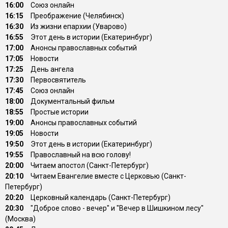
16:00
Союз онлайн
16:15
Преображение (Челябинск)
16:30
Из жизни епархии (Уварово)
16:55
Этот день в истории (Екатеринбург)
17:00
Анонсы православных событий
17:05
Новости
17:25
День ангела
17:30
Первосвятитель
17:45
Союз онлайн
18:00
Документальный фильм
18:55
Простые истории
19:00
Анонсы православных событий
19:05
Новости
19:50
Этот день в истории (Екатеринбург)
19:55
Православный на всю голову!
20:00
Читаем апостол (Санкт-Петербург)
20:10
Читаем Евангелие вместе с Церковью (Санкт-
Петербург)
20:20
Церковный календарь (Санкт-Петербург)
20:30
"Доброе слово - вечер" и "Вечер в Шишкином лесу"
(Москва)