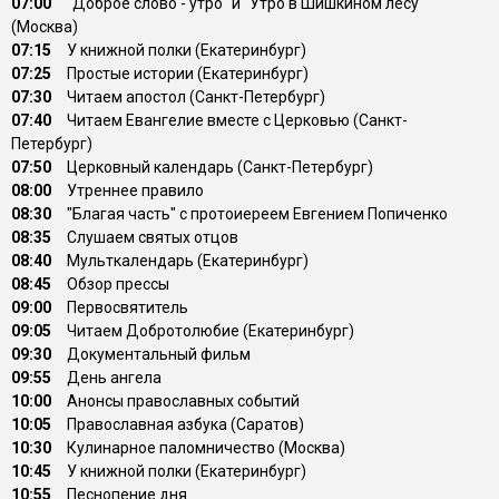
07:00
"Доброе слово - утро" и "Утро в Шишкином лесу"
(Москва)
07:15
У книжной полки (Екатеринбург)
07:25
Простые истории (Екатеринбург)
07:30
Читаем апостол (Санкт-Петербург)
07:40
Читаем Евангелие вместе с Церковью (Санкт-
Петербург)
07:50
Церковный календарь (Санкт-Петербург)
08:00
Утреннее правило
08:30
"Благая часть" с протоиереем Евгением Попиченко
08:35
Слушаем святых отцов
08:40
Мульткалендарь (Екатеринбург)
08:45
Обзор прессы
09:00
Первосвятитель
09:05
Читаем Добротолюбие (Екатеринбург)
09:30
Документальный фильм
09:55
День ангела
10:00
Анонсы православных событий
10:05
Православная азбука (Саратов)
10:30
Кулинарное паломничество (Москва)
10:45
У книжной полки (Екатеринбург)
10:55
Песнопение дня