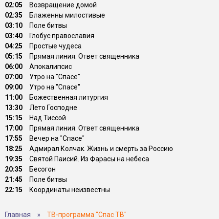
02:05
Возвращение домой
02:35
Блаженны милостивые
03:10
Поле битвы
03:40
Глобус православия
04:25
Простые чудеса
05:15
Прямая линия. Ответ священника
06:00
Апокалипсис
07:00
Утро на "Спасе"
09:00
Утро на "Спасе"
11:00
Божественная литургия
13:30
Лето Господне
15:15
Над Тиссой
17:00
Прямая линия. Ответ священника
17:55
Вечер на "Спасе"
18:25
Адмирал Колчак. Жизнь и смерть за Россию
19:35
Святой Паисий. Из Фарасы на небеса
20:35
Бесогон
21:45
Поле битвы
22:15
Координаты неизвестны
Главная
»
ТВ-программа "Спас ТВ"