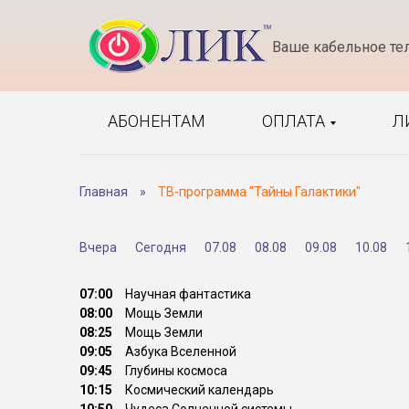
Ваше кабельное те
АБОНЕНТАМ
ОПЛАТА
Л
Главная
»
ТВ-программа "Тайны Галактики"
Вчера
Сегодня
07.08
08.08
09.08
10.08
07:00
Научная фантастика
08:00
Мощь Земли
08:25
Мощь Земли
09:05
Азбука Вселенной
09:45
Глубины космоса
10:15
Космический календарь