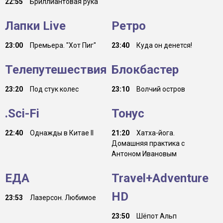
22:55
Бриллиантовая рука
Лапки Live
Ретро
23:00
Премьера. "Хот Пиг"
23:40
Куда он денется!
Телепутешествия
Блокбастер
23:20
Под стук колес
23:10
Волчий остров
.Sci-Fi
Тонус
22:40
Однажды в Китае II
21:20
Хатха-йога.
Домашняя практика с
Антоном Ивановым
ЕДА
Travel+Adventure
HD
23:53
Лазерсон. Любимое
23:50
Шёпот Альп