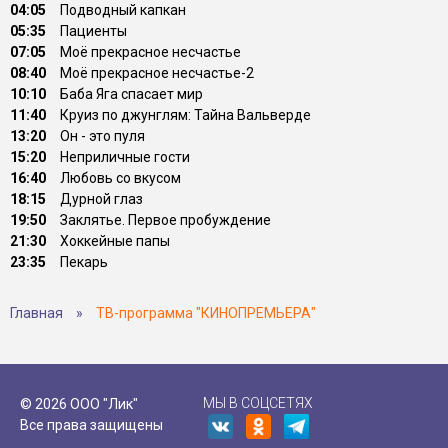
04:05
Подводный капкан
05:35
Пациенты
07:05
Моё прекрасное несчастье
08:40
Моё прекрасное несчастье-2
10:10
Баба Яга спасает мир
11:40
Круиз по джунглям: Тайна Вальверде
13:20
Он - это пуля
15:20
Неприличные гости
16:40
Любовь со вкусом
18:15
Дурной глаз
19:50
Заклятье. Первое пробуждение
21:30
Хоккейные папы
23:35
Пекарь
Главная
»
ТВ-программа "КИНОПРЕМЬЕРА"
МЫ В СОЦСЕТЯХ
© 2026 ООО "Лик"
Все права защищены